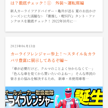
は？徹底チェック！① 外装～運転席編
新人カーライフアドバイザー・亀井が送る 夏のお出かけ
シーズンに大活躍な✨ 『激推し・軽SUV』タント・ファ
ンクロスを徹底チェック！ 2022年10月に…
2023年06月13日
カーライフレンジャー参上！～スタイル＆カラ
バリ豊富に展示してあるぞ編～
「車が必要だけど、クルマのことよく分からなくて…」
「色んな車を見てから買いたいのよね～」 そんな市民の
皆さまの悩みを解決するため、 新車・未使用車専…