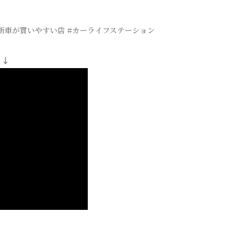
！
 #新車が買いやすい店 #カーライフステーション
 ↓