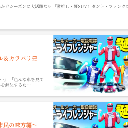
かけシーズンに大活躍な✨ 『激推し・軽SUV』タント・ファンク
ル＆カラバリ豊
…」 「色んな車を見て
みを解決するた…
市民の味方編～